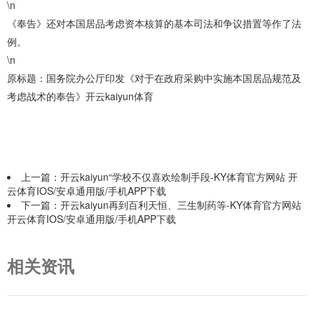
\n
《奉告》还对本国居品考虑资本核算的基本司法和争议措置等作了法
例。
\n
原标题：国务院办公厅印发《对于在政府采购中实施本国居品规范及
考虑战术的奉告》开云kaiyun体育
上一篇：
开云kaiyun“学校不仅喜欢绘制手段-KY体育官方网站 开
云体育IOS/安卓通用版/手机APP下载
下一篇：
开云kaiyun再到百利天恒、三生制药等-KY体育官方网站
开云体育IOS/安卓通用版/手机APP下载
相关资讯