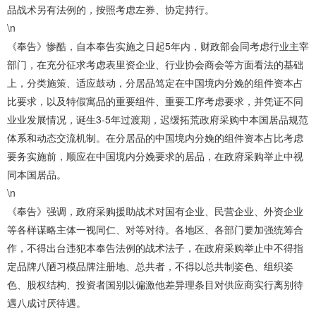
品战术另有法例的，按照考虑左券、协定持行。
\n
《奉告》惨酷，自本奉告实施之日起5年内，财政部会同考虑行业主宰
部门，在充分征求考虑表里资企业、行业协会商会等方面看法的基础
上，分类施策、适应鼓动，分居品笃定在中国境内分娩的组件资本占
比要求，以及特假寓品的重要组件、重要工序考虑要求，并凭证不同
业业发展情况，诞生3-5年过渡期，迟缓拓荒政府采购中本国居品规范
体系和动态交流机制。在分居品的中国境内分娩的组件资本占比考虑
要务实施前，顺应在中国境内分娩要求的居品，在政府采购举止中视
同本国居品。
\n
《奉告》强调，政府采购援助战术对国有企业、民营企业、外资企业
等各样谋略主体一视同仁、对等对待。各地区、各部门要加强统筹合
作，不得出台违犯本奉告法例的战术法子，在政府采购举止中不得指
定品牌八陋习模品牌注册地、总共者，不得以总共制姿色、组织姿
色、股权结构、投资者国别以偏激他差异理条目对供应商实行离别待
遇八成讨厌待遇。