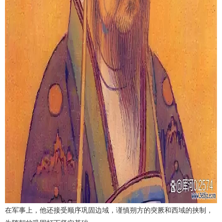
在军事上，他还接受顺序巩固边域，谨慎朔方的突厥和西域的挟制，