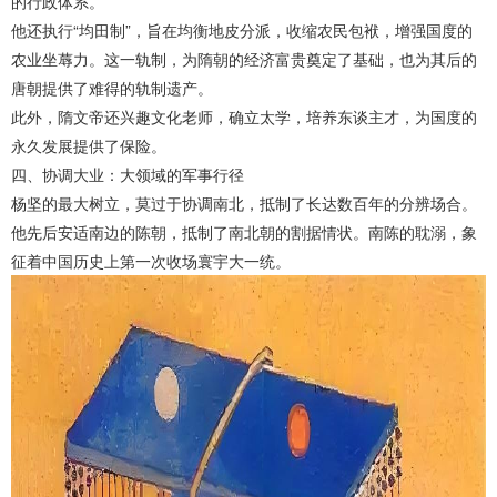
的行政体系。
他还执行“均田制”，旨在均衡地皮分派，收缩农民包袱，增强国度的
农业坐蓐力。这一轨制，为隋朝的经济富贵奠定了基础，也为其后的
唐朝提供了难得的轨制遗产。
此外，隋文帝还兴趣文化老师，确立太学，培养东谈主才，为国度的
永久发展提供了保险。
四、协调大业：大领域的军事行径
杨坚的最大树立，莫过于协调南北，抵制了长达数百年的分辨场合。
他先后安适南边的陈朝，抵制了南北朝的割据情状。南陈的耽溺，象
征着中国历史上第一次收场寰宇大一统。