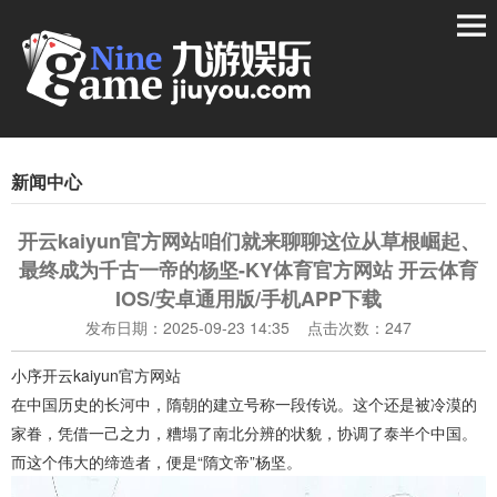
新闻中心
开云kaiyun官方网站咱们就来聊聊这位从草根崛起、
最终成为千古一帝的杨坚-KY体育官方网站 开云体育
IOS/安卓通用版/手机APP下载
发布日期：2025-09-23 14:35 点击次数：247
小序开云kaiyun官方网站
在中国历史的长河中，隋朝的建立号称一段传说。这个还是被冷漠的
家眷，凭借一己之力，糟塌了南北分辨的状貌，协调了泰半个中国。
而这个伟大的缔造者，便是“隋文帝”杨坚。