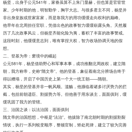
杨坚，出身于公元541年，家眷虽算不上朱门显赫，但也算是官宦世
家。少年时期的他，明智勤学，胸宇大志。与很多君主不同，杨坚并
非出身皇族或世家富家，而是靠我方的用功缓缓走向权利的巅峰。
他早年在北周担任官职，凭借出色的政事智力缓缓崭露头角。天然履
历了几次政事风云，但杨坚齐能化险为夷，蓄积了丰富的政事警戒。
这段时刻，他缓缓意志到，唯有掌捏大权，智力收场协调天地的假
想。
二、登基为帝：窘境中的崛起
公元581年，杨坚借助野心和军事本事，成功推翻北周政权，建立隋
朝，我方称帝，史称“隋文帝”。他的登基，象征着南北分辨场合终于
得以糟塌，开启了中国历史上第一个大一统王朝——隋朝。
其实，杨坚的登基并非一帆风顺。滥觞，他濒临着诸多讨厌势力的拦
截，包括前朝遗臣、割据势力等。但他善于用东谈主，面面俱到，缓
缓巩固了我方的管辖。
三、治国之谈：以法治国，面面俱到
隋文帝的治国想想，中枢是“法治”。他拔除了南北朝时期的割据割裂
情状，执行一系列蜕变顺序，整顿官制，矫处死律，建立了较为完善