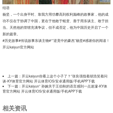
结语
杨坚，一个出身平时、靠我方用功攀高到权利巅峰的政事家，他的成
功不仅在于协调了中国，更在于他敢于蜕变、善于用东谈主、敢于担
当。天然他的管辖充满争议，但不成否定，他为中国历史开启了一个
新的篇章。
#历史故事#传说故事东谈主物#“”逆竟中的豪杰”杨坚#感谢你的阅读！
开云kaiyun官方网站
上一篇：
开云kaiyun你看上这个小子了？”张良强指着胡浩笑着问
谈-KY体育官方网站 开云体育IOS/安卓通用版/手机APP下载
下一篇：
开云kaiyun” 孙婉关于王伯秋的语言感到一点迷濛-KY体
育官方网站 开云体育IOS/安卓通用版/手机APP下载
相关资讯