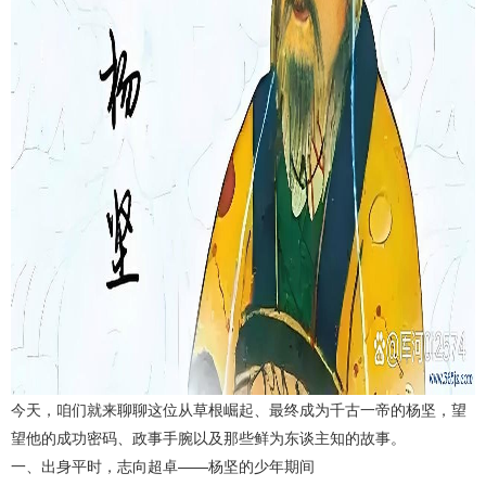
今天，咱们就来聊聊这位从草根崛起、最终成为千古一帝的杨坚，望
望他的成功密码、政事手腕以及那些鲜为东谈主知的故事。
一、出身平时，志向超卓——杨坚的少年期间