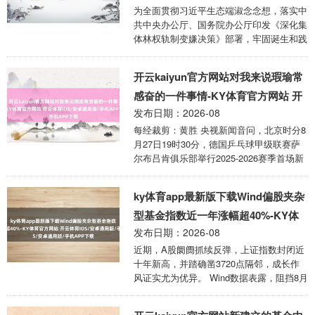
为全面贯彻习近平生态端淑念念想，落实中
共中央办公厅、国务院办公厅印发《深化集
体林权轨制变嫌决策》部署，牢固诞生和践
行绿水青山等于金山银山理念，推崇金融力
量推动林业高质地发展，近日，中国东谈主
开云kaiyun官方网站对我来说瑕瑜常
民银行、金融监管总局、国度林草局都集印
发《对于金融扶植林业高质地发展的奉告》
感奋的一件事情-KY体育官方网站 开
（以下简称《奉告》），从深化集体林权轨
发布日期：2026-08
云体育IOS/安卓通用版/手机APP下载
制变嫌金融劳动、强化林业迫切计谋实施金
每经裁剪：黄胜 央视新闻音问，北京时分8
融保障、加大林业产业高质地发展金融干
月27日19时30分，德国乒乓球甲级联赛萨
与、建立金融扶植生态产品价值已矣机制、
尔布吕肯俱乐部举行2025-2026赛季首场新
完善政策配套体系及保障机制等五个方面，
闻发布会。中国球员樊振东身着队服亮相，
建议15条具体措施。 《奉告》建议，要加
谈及加盟萨尔布吕肯俱乐部的原因，樊振东
大林 ...
ky体育app最新版下载Wind偏股夹杂
暗示：“2016年我在这里过问过宇宙杯的比
赛，留住了铭记的回忆，不详再次回到这
型基金指数近一年涨幅超40%-KY体
里，对我来说瑕瑜常感奋的一件事情。”此
发布日期：2026-08
育官方网站 开云体育IOS/安卓通用版/
外，樊振东还说明，将出战德甲、德国杯、
近期，A股阛阓抓续反弹，上证指数封闭近
手机APP下载
欧冠三项赛事。 8月31日，樊振东将迎来德
十年新高，并踏确凿3720点隔邻，成长作
甲首秀，代表萨尔布吕肯主场对阵贝格诺伊
风证实尤为优异。 Wind数据表露，阻挡8月
施塔特。 2025年6月1日，据央视网体育音
19日，北证50指数、科创200指数年内涨幅
问，德甲联赛萨尔 ...
双双卓著50%，中证2000指数年内涨幅卓