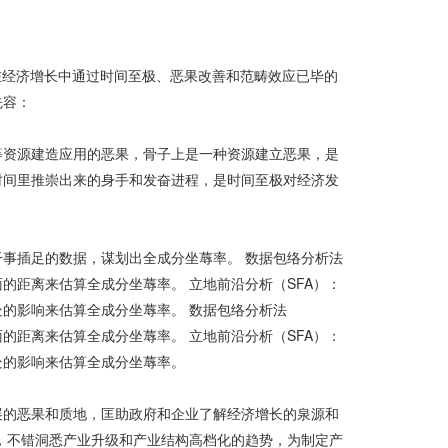
在经济增长中通过时间至极、恶果改善和范畴效应已毕的
先容：
等资源建造应用的恶果，骨子上是一种资源建立恶果，是
时间里推崇出来的身手和发奋进程，是时间至极对经济发
事插足的数据，谋划出全成分坐蓐率。 数据包络分析法
的距离来估算全成分坐蓐率。 立地前沿分析（SFA）：
的影响来估算全成分坐蓐率。 数据包络分析法
的距离来估算全成分坐蓐率。 立地前沿分析（SFA）：
处的影响来估算全成分坐蓐率。
展的恶果和质地，匡助政府和企业了解经济增长的泉源和
，不错洞悉产业升级和产业结构高档化的趋势，为制定产