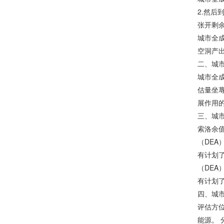
2.然后
张开剩余
城市全
空洞产
二、城
城市全
估量坐
展作用
三、城
索洛余
（DEA
有计划
（DEA
有计划
四、城
评估方
能源。