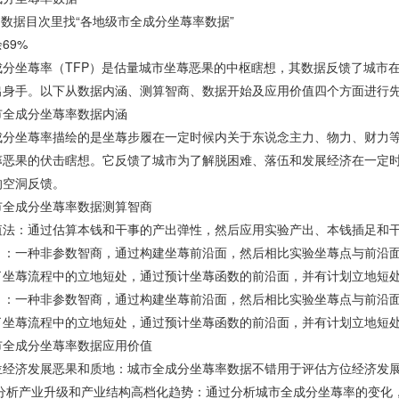
到数据目次里找“各地级市全成分坐蓐率数据”
69%
成分坐蓐率（TFP）是估量城市坐蓐恶果的中枢瞎想，其数据反馈了城市
出身手。以下从数据内涵、测算智商、数据开始及应用价值四个方面进行
市全成分坐蓐率数据内涵
成分坐蓐率描绘的是坐蓐步履在一定时候内关于东说念主力、物力、财力
蓐恶果的伏击瞎想。它反馈了城市为了解脱困难、落伍和发展经济在一定
的空洞反馈。
市全成分坐蓐率数据测算智商
值法：通过估算本钱和干事的产出弹性，然后应用实验产出、本钱插足和干
）：一种非参数智商，通过构建坐蓐前沿面，然后相比实验坐蓐点与前沿面
了坐蓐流程中的立地短处，通过预计坐蓐函数的前沿面，并有计划立地短处
）：一种非参数智商，通过构建坐蓐前沿面，然后相比实验坐蓐点与前沿面
了坐蓐流程中的立地短处，通过预计坐蓐函数的前沿面，并有计划立地短
市全成分坐蓐率数据应用价值
位经济发展恶果和质地：城市全成分坐蓐率数据不错用于评估方位经济发
 分析产业升级和产业结构高档化趋势：通过分析城市全成分坐蓐率的变化