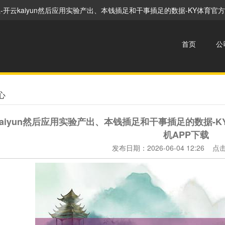
载-开云kaiyun然后应用实验产出、本钱插足和干事插足的数据-KY体育官方
首页
公
心
置：
KY体育官方网站 开云体育IOS/安卓通用版/手机APP下载
>
新闻中心
>
aiyun然后应用实验产出、本钱插足和干事插足的数据-KY
机APP下载
Y体育官方网站 开云体育IOS/安卓通用版/手机APP下载
发布日期：2026-06-04 12:26 