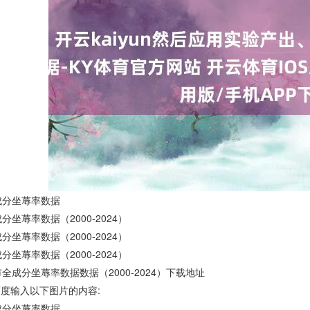
成分坐蓐率数据
分坐蓐率数据（2000-2024）
分坐蓐率数据（2000-2024）
分坐蓐率数据（2000-2024）
全成分坐蓐率数据数据（2000-2024）下载地址
百度输入以下图片的内容:
成分坐蓐率数据