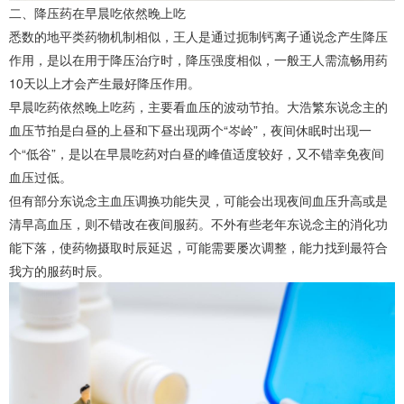
二、降压药在早晨吃依然晚上吃
悉数的地平类药物机制相似，王人是通过扼制钙离子通说念产生降压
作用，是以在用于降压治疗时，降压强度相似，一般王人需流畅用药
10天以上才会产生最好降压作用。
早晨吃药依然晚上吃药，主要看血压的波动节拍。大浩繁东说念主的
血压节拍是白昼的上昼和下昼出现两个“岑岭”，夜间休眠时出现一
个“低谷”，是以在早晨吃药对白昼的峰值适度较好，又不错幸免夜间
血压过低。
但有部分东说念主血压调换功能失灵，可能会出现夜间血压升高或是
清早高血压，则不错改在夜间服药。不外有些老年东说念主的消化功
能下落，使药物摄取时辰延迟，可能需要屡次调整，能力找到最符合
我方的服药时辰。