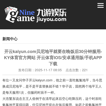
新闻中心
开云kaiyun.com贝尼地平就要在晚饭后30分钟服用-
KY体育官方网站 开云体育IOS/安卓通用版/手机APP
下载
发布日期：2025-11-17 08:05 点击次数：221
有位一又友问华子开云kaiyun.com，他之前一直吃氨氯地平，当今思
换成贝尼地平，是不是平直替换就不错？华子说，固然两个地平王人
是每天服用1次，但服药时辰不一样。
大浩繁东说念主王人俗例于在清早起床后空心吃降压药，这个时辰吃
氨氯地平莫得问题，但贝尼地平提出在饭后服用。如若之前氨氯地平