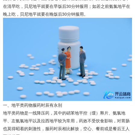
在清早吃，贝尼地平就要在早饭后30分钟服用；如若之前氨氯地平在
晚上吃，贝尼地平就要在晚饭后30分钟服用。
一、地平类药物服药时辰有永别
地平类药物是一线降压药，其中的硝苯地平控（缓）释片、氨氯地
平、左氨氯地平以及拉西地平较为常用，药效不受饮食影响，对胃肠
也莫得昭着的刺激性，服药时辰相比解放，空心、餐前或是餐后王人