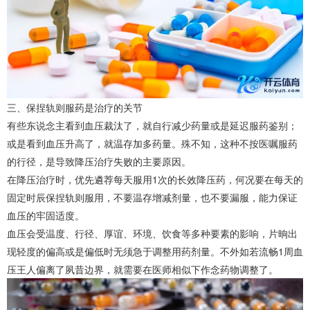
三、保捏轨则服药是治疗的关节
有些东说念主看到血压裁汰了，就自行减少药量或是延迟服药鉴别；
或是看到血压升高了，就温存加多药量。殊不知，这种不按医嘱服药
的行径，是导致降压治疗失败的主要原因。
在降压治疗时，优先遴荐每天服用1次的长效降压药，何况要在每天的
固定时辰保捏轨则服用，不要温存增减剂量，也不要漏服，能力保证
血压的牢固适度。
血压会受温度、行径、厚谊、环境、饮食等多种要素的影响，片晌出
现轻度的偏高或是偏低时无须急于调整用药剂量。不外如若流畅1周血
压王人偏离了夙昔边界，就需要在医师相似下作念药物调整了。