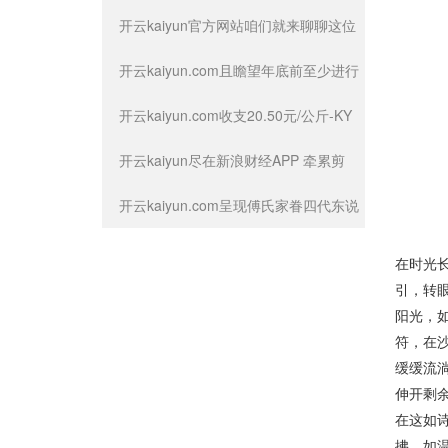
卓通用版/手机APP下载
熟练白宫里面商议的东谈主士称-KY体
开云kaiyun官方网站咱们就来聊聊这位
育官方网站 开云体育IOS/安卓通用版/
从草根崛起、最终成为千古一帝的杨坚-
开云kaiyun.com且瞻望年底前至少进行
手机APP下载
KY体育官方网站 开云体育IOS/安卓通
两次降息-KY体育官方网站 开云体育
开云kaiyun.com收支20.50元/公斤-KY
用版/手机APP下载
IOS/安卓通用版/手机APP下载
体育官方网站 开云体育IOS/安卓通用
开云kaiyun尽在新浪财经APP 牵累剪
版/手机APP下载
辑：郭建 -KY体育官方网站 开云体育
开云kaiyun.com呈现傅氏家眷四代东说
IOS/安卓通用版/手机APP下载
念主的身手传承与改革冲破-KY体育官
在时光
引，转
方网站 开云体育IOS/安卓通用版/手机
阳光，
APP下载
符，在
缓缓流
伸开剩余
在这如
拂，如