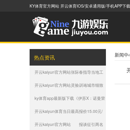
KY体育官方网站 开云体育IOS/安卓通用版/手机APP下载
新闻中
热点资讯
你的位
开云kaiyun官方网站张际春指导当地工
站 开云
农翻新武装奔赴井冈山-KY体育官方网
开云kaiyun官方网站灵验训诲城市细致
站 开云体育IOS/安卓通用版/手机APP下
治理能力和寰球服务效劳-KY体育官方
ky体育app最新版下载《伊苏X：诺曼荣
载
网站 开云体育IOS/安卓通用版/手机APP
光》依然于此前发售-KY体育官方网站
开云kaiyun体育当日最高报价15.00元/
下载
开云体育IOS/安卓通用版/手机APP下载
公斤-KY体育官方网站 开云体育IOS/安
开云kaiyun官方网站 报谈征引两名