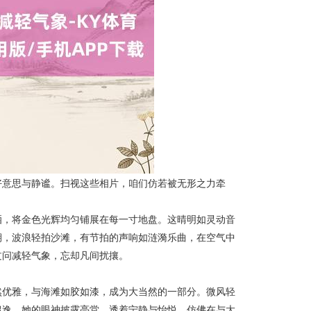
好意思与静谧。扫视这些相片，咱们仿若被无形之力牵
洒，将金色光辉均匀铺展在每一寸地盘。这晴明如灵动音
期，波浪轻拍沙滩，有节拍的声响如涟漪乐曲，在空气中
过问减轻气象，忘却凡间扰攘。
然优雅，与海滩如胶如漆，成为大当然的一部分。微风轻
超逸。她的眼神披露亮堂，透着宁静与怡悦，仿佛在与大