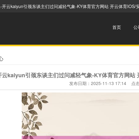
-开云kaiyun引颈东谈主们过问减轻气象-KY体育官方网站 开云体育IOS/
首页
公
心
置：
KY体育官方网站 开云体育IOS/安卓通用版/手机APP下载
>
新闻中心
>
开云kaiyun引颈东谈主们过问减轻气象-KY体育官方网站 
发布日期：2025-11-13 17:14 
体育IOS/安卓通用版/手机APP下载