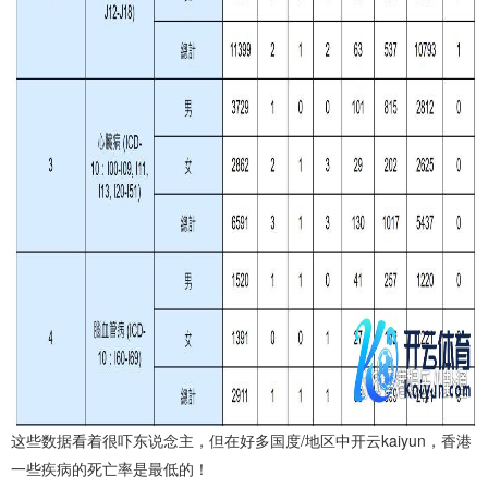
这些数据看着很吓东说念主，但在好多国度/地区中开云kaiyun，香港
一些疾病的死亡率是最低的！