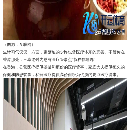
（图源：互联网）
生计习气仅仅一方面，更蹙迫的少许也曾医疗体系的完善。不管你在
香港那处，三卓绝钟内总有医疗管事点“就在你隔邻”。
在香港，公营医疗提供基础和廉价的医疗管事，家庭大夫提供恒久的
保健和防患管事，私营医疗提供高价但极为优质的要点医疗管事。